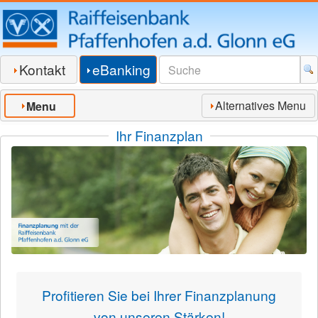
Kontakt
eBanking
Alternatives Menu
Menu
Ihr Finanzplan
Profitieren Sie bei Ihrer Finanzplanung
von unseren Stärken!