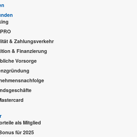
en
unden
king
-PRO
dität & Zahlungsverkehr
tition & Finanzierung
ebliche Vorsorge
enzgründung
rnehmensnachfolge
ndsgeschäfte
Mastercard
r
orteile als Mitglied
Bonus für 2025