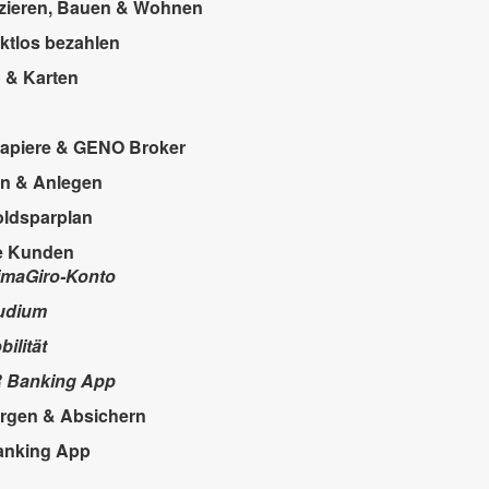
zieren, Bauen & Wohnen
ktlos bezahlen
 & Karten
apiere & GENO Broker
n & Anlegen
ldsparplan
e Kunden
imaGiro-Konto
udium
bilität
 Banking App
rgen & Absichern
anking App