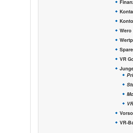
Finan
Konta
Konto
Wero
Wertp
Spare
VR Go
Jung
Pr
St
Mo
VR
Vorso
VR-B