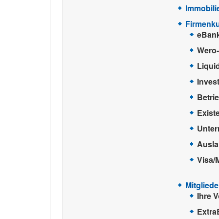
Immobili
Firmenk
eBan
Wero
Liqui
Inves
Betri
Exist
Unte
Ausla
Visa/
Mitgliede
Ihre V
Extra