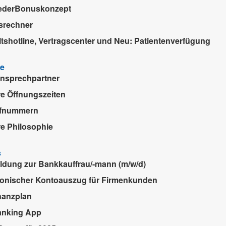
iederBonuskonzept
srechner
tshotline, Vertragscenter und Neu: Patientenverfügung
ie
Ansprechpartner
e Öffnungszeiten
ufnummern
e Philosophie
s
ldung zur Bankkauffrau/-mann (m/w/d)
ronischer Kontoauszug für Firmenkunden
inanzplan
anking App