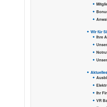
Mitgl
Bonu
Anwal
Wir für S
Ihre 
Unser
Notr
Unser
Aktuelle
Ausbi
Elekt
Ihr F
VR B