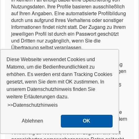
Nutzungsdaten. Ihre Profile basieren ausschließlich
auf Ihren Angaben. Eine automatisierte Profilbildung
durch uns aufgrund Ihres Verhaltens oder sonstiger
Informationen findet nicht statt. Der Zugang zu Ihrem
jeweiligen Profil ist durch ein Passwort geschützt
und Dritten nur zugänglich, wenn Sie die
Übertragung selbst veranlassen.
Wenn Sie auf unserer Internetpräsenz ein Profil
Diese Webseite verwendet Cookies und
anlegen, so kommt damit zwischen uns ein Vertrag
Matomo, um die Bedienfreundlichkeit zu
zur Abspeicherung und Bereithaltung des jeweiligen
erhöhen. Es werden erst dann Tracking Cookies
Profils zustande. Die Verarbeitung Ihrer
gesetzt, wenn Sie dem mit OK zustimmen. In
personenbezogenen Daten ist deshalb nach Art. 6
unserem Datenschutzhinweis finden Sie
Abs. 1 b) DSGVO legitimiert. Eine eigenständige
weitere Erläuterungen dazu.
Löschung Ihrer in einem Profil hinterlegten
personenbezogenen Daten durch uns erfolgt
>>Datenschutzhinweis
grundsätzlich nicht. Sie haben jedoch jederzeit die
Möglichkeit, einzelne Daten in Ihrem Profil zu ändern
OK
oder zu löschen sowie das angelegte Profil
vollständig zu löschen, wodurch zugleich alle dort